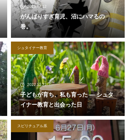
2025.07.12
がんばりすぎ育児、沼にハマるの
巻。
シュタイナー教育
2022.12.22
子どもが育ち、私も育った ― シュタ
イナー教育と出会った日
スピリチュアル系