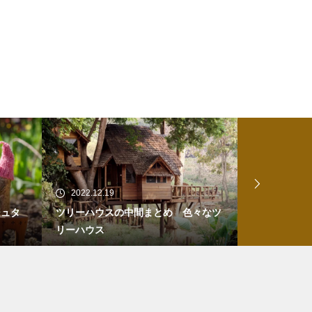
2022.12.19
2022.06.27
シュタ
ツリーハウスの中間まとめ 色々なツ
湘南乃風のシ
リーハウス
にしてご利益