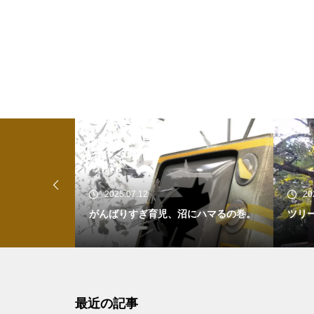
2025.07.12
20
、だけど矛盾
がんばりすぎ育児、沼にハマるの巻。
ツリ
最近の記事