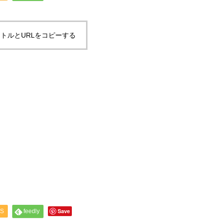
トルとURLをコピーする
Save
S
feedly