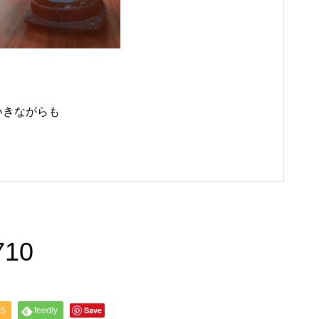
いきながらも
710
Save
S
feedly