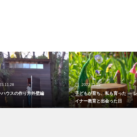
23.11.28
2022.12.22
ーハウスの作り方外壁編
子どもが育ち、私も育った ― 
イナー教育と出会った日