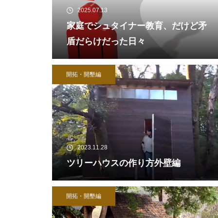
2025.07.13
家庭でシュタイナー教育、だけど矛
盾だらけだった日々
開拓・開墾編
2023.11.28
ツリーハウスの作り方外壁編
開拓・開墾編