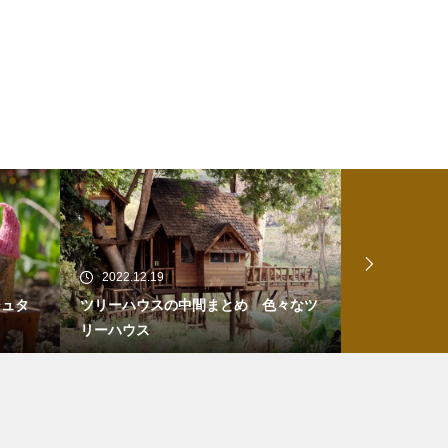
2022.12.19
2022.06.27
シュタ
ツリーハウスの中間まとめ 色々なツ
湘南乃風のシ
リーハウス
にしてご利益