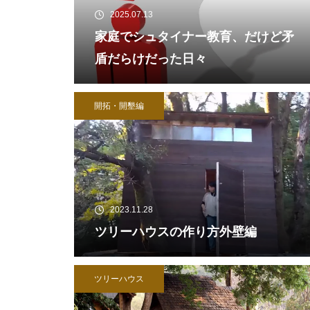
2025.07.13
家庭でシュタイナー教育、だけど矛
盾だらけだった日々
開拓・開墾編
2023.11.28
ツリーハウスの作り方外壁編
ツリーハウス