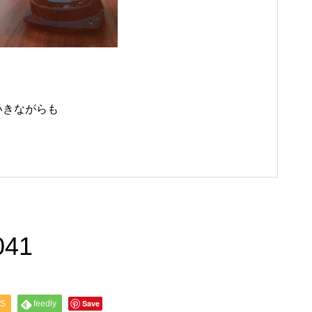
いきながらも
041
Save
S
feedly