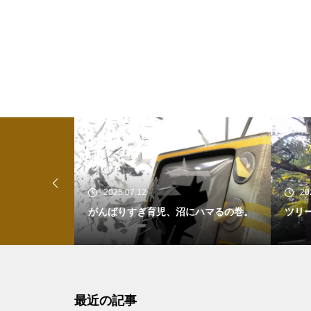
2025.07.12
20
、だけど矛盾
がんばりすぎ育児、沼にハマるの巻。
ツリ
最近の記事