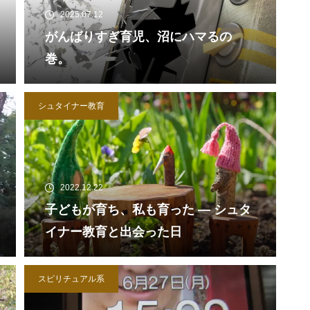
2025.07.12
がんばりすぎ育児、沼にハマるの
巻。
シュタイナー教育
2022.12.22
子どもが育ち、私も育った ― シュタ
イナー教育と出会った日
スピリチュアル系