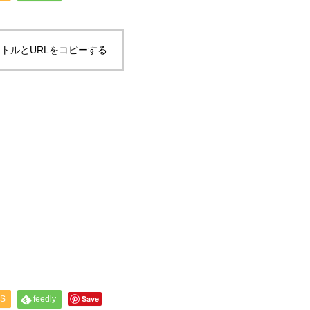
トルとURLをコピーする
Save
S
feedly