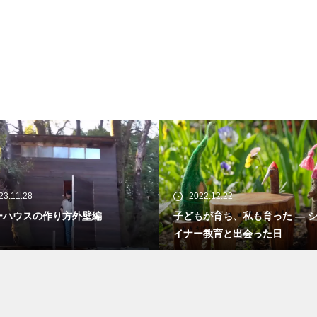
23.11.28
2022.12.22
ーハウスの作り方外壁編
子どもが育ち、私も育った ― 
イナー教育と出会った日