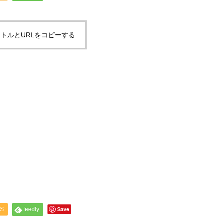
トルとURLをコピーする
Save
S
feedly