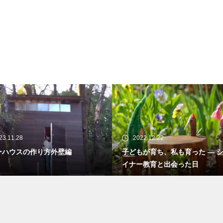
23.11.28
2022.12.22
ーハウスの作り方外壁編
子どもが育ち、私も育った ― 
イナー教育と出会った日