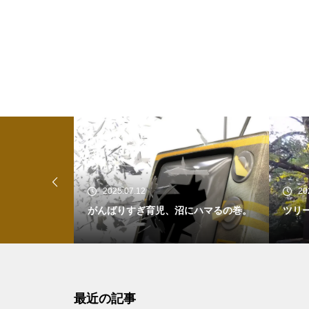
2025.07.12
20
、だけど矛盾
がんばりすぎ育児、沼にハマるの巻。
ツリ
最近の記事