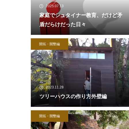
2025.07.13
家庭でシュタイナー教育、だけど矛
盾だらけだった日々
開拓・開墾編
2023.11.28
ツリーハウスの作り方外壁編
開拓・開墾編