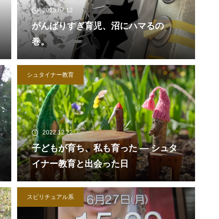
2025.07.12
がんばりすぎ育児、沼にハマるの
巻。
シュタイナー教育
2022.12.22
子どもが育ち、私も育った ― シュタ
イナー教育と出会った日
スピリチュアル系