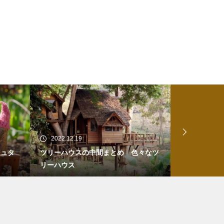
2022.12.19
2022.06.27
シュタ
ツリーハウスの中間まとめ 色々なツ
湘南乃風のシ
リーハウス
にしてご利益