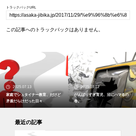
トラックバックURL
この記事へのトラックバックはありません。
2025.07.12
2023.11.28
ど
がんばりすぎ育児、沼にハマるの
ツリーハウスの作り方外壁編
巻。
最近の記事