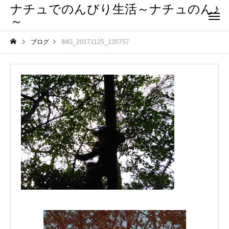
ナチュでのんびり生活～ナチュのん♪
～
ブログ
IMG_20171125_135757