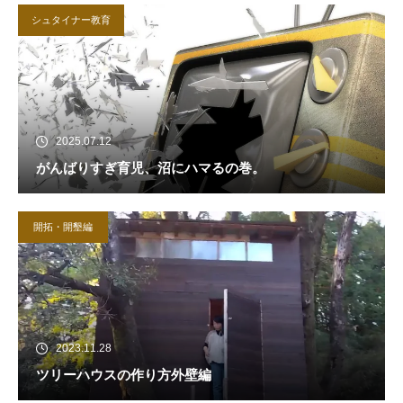
シュタイナー教育
2025.07.12
がんばりすぎ育児、沼にハマるの巻。
開拓・開墾編
2023.11.28
ツリーハウスの作り方外壁編