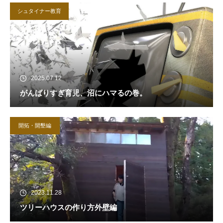
シュタイナー教育
2025.07.12
がんばりすぎ育児、沼にハマるの巻。
開拓・開墾編
2023.11.28
ツリーハウスの作り方外壁編