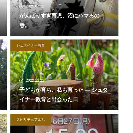
2025.07.12
がんばりすぎ育児、沼にハマるの
巻。
シュタイナー教育
2022.12.22
子どもが育ち、私も育った ― シュタ
イナー教育と出会った日
スピリチュアル系