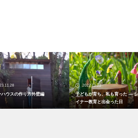
23.11.28
2022.12.22
ーハウスの作り方外壁編
子どもが育ち、私も育った ― 
イナー教育と出会った日