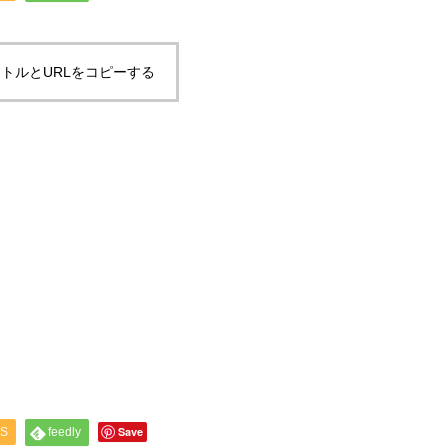
トルとURLをコピーする
Save
S
feedly