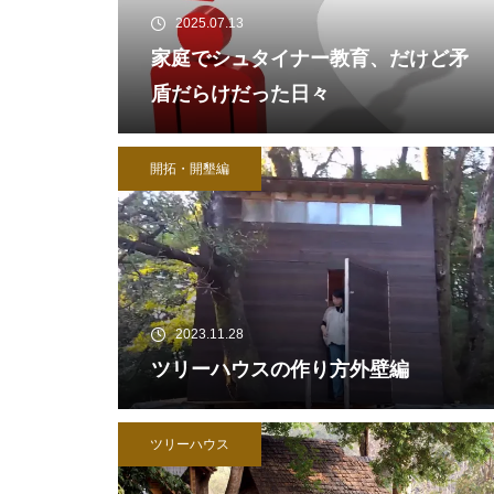
2025.07.13
家庭でシュタイナー教育、だけど矛
盾だらけだった日々
開拓・開墾編
2023.11.28
ツリーハウスの作り方外壁編
ツリーハウス