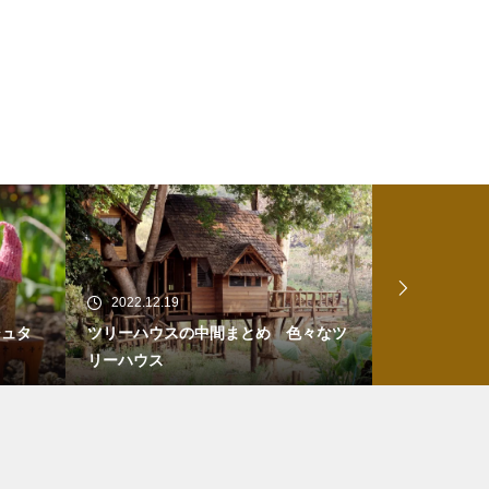
2022.12.19
2022.06.27
シュタ
ツリーハウスの中間まとめ 色々なツ
湘南乃風のシ
リーハウス
にしてご利益