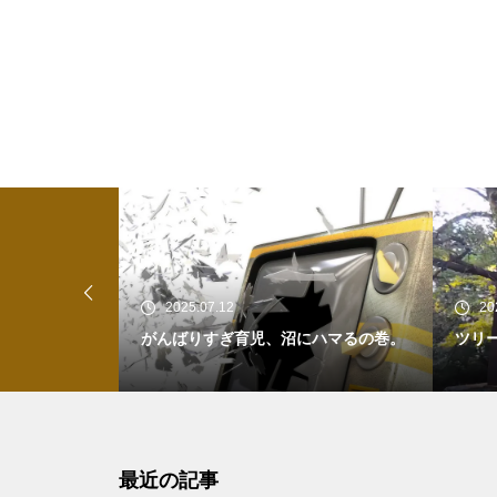
2025.07.12
20
、だけど矛盾
がんばりすぎ育児、沼にハマるの巻。
ツリ
最近の記事