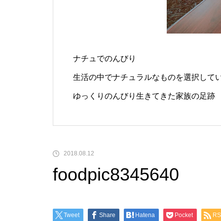
ナチュでのんびり
生活の中でナチュラルなものを選択して
ゆっくりのんびり生きてきた家族の足跡
2018.08.12
foodpic8345640
Tweet
Share
Hatena
Pocket
RS