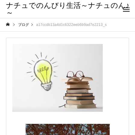
ナチュでのんびり生活～ナチュのん♪
～
ブログ
a17ccdb13a4d1c6322eeb6b9ad7e2213_s