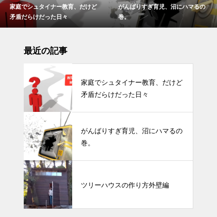
、だけど
がんばりすぎ育児、沼にハマるの
ツリーハウスの作り方外
巻。
最近の記事
家庭でシュタイナー教育、だけど
矛盾だらけだった日々
がんばりすぎ育児、沼にハマるの
巻。
ツリーハウスの作り方外壁編