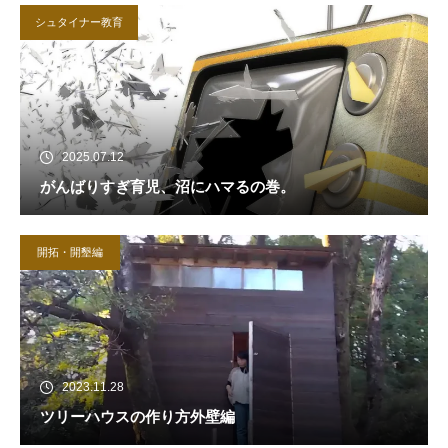
シュタイナー教育
2025.07.12
がんばりすぎ育児、沼にハマるの巻。
開拓・開墾編
2023.11.28
ツリーハウスの作り方外壁編