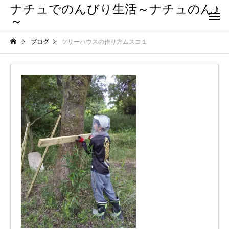
ナチュでのんびり生活～ナチュのん♪
～
ブログ
ツリーハウスの作り方ムスコ１