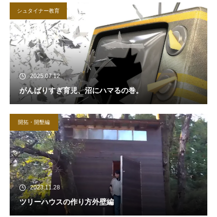
シュタイナー教育
2025.07.12
がんばりすぎ育児、沼にハマるの巻。
開拓・開墾編
2023.11.28
ツリーハウスの作り方外壁編