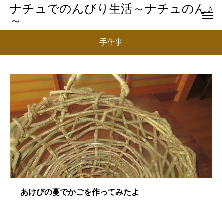
ナチュでのんびり生活～ナチュのん♪
～
手仕事
あけびの蔓でかごを作ってみたよ