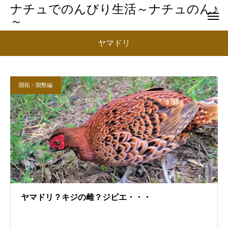
ナチュでのんびり生活～ナチュのん♪
～
ヤマドリ
開拓・開墾編
ヤマドリ？キジの雌？ジビエ・・・