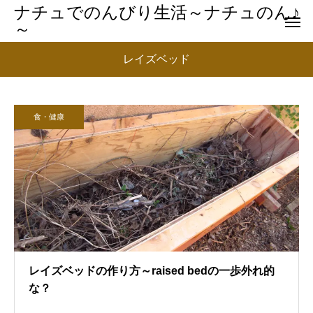
ナチュでのんびり生活～ナチュのん♪
～
レイズベッド
食・健康
レイズベッドの作り方～raised bedの一歩外れ的
な？