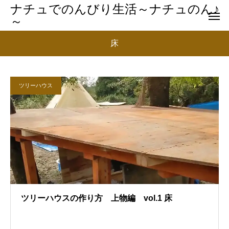
ナチュでのんびり生活～ナチュのん♪
～
床
ツリーハウス
ツリーハウスの作り方 上物編 vol.1 床