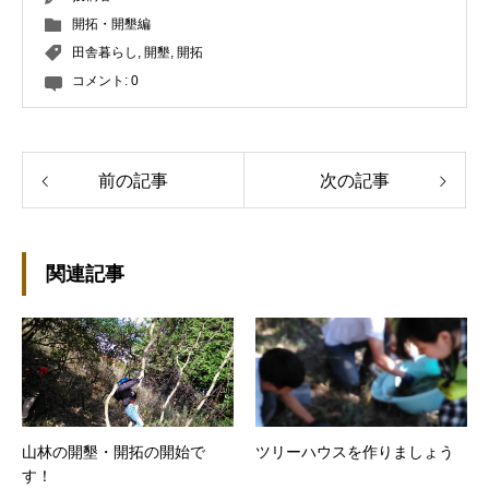
開拓・開墾編
田舎暮らし
,
開墾
,
開拓
コメント:
0
前の記事
次の記事
関連記事
山林の開墾・開拓の開始で
ツリーハウスを作りましょう
す！