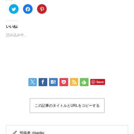
ク
Facebook
ク
リ
で
リ
ッ
共
ッ
ク
有
ク
し
す
し
て
る
て
いいね:
Twitter
に
Pinterest
で
は
で
読み込み中...
共
ク
共
有
リ
有
(新
ッ
(新
し
ク
し
い
し
い
ウ
て
ウ
ィ
く
ィ
ン
だ
ン
ド
さ
ド
ウ
い
ウ
で
(新
で
開
し
開
き
い
き
Save
ま
ウ
ま
す)
ィ
す)
ン
ド
ウ
で
開
この記事のタイトルとURLをコピーする
き
ま
す)
投稿者:
risaoku