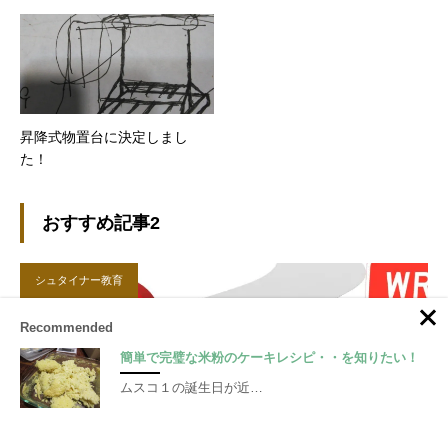
昇降式物置台に決定しまし
た！
おすすめ記事2
シュタイナー教育
Recommended
簡単で完璧な米粉のケーキレシピ・・を知りたい！
ムスコ１の誕生日が近…
2025.07.13
家庭でシュタイナー教育、だけど矛盾だらけだった
日々