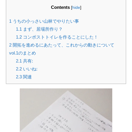
Contents
[
hide
]
1
うちの小っさい山林でやりたい事
1.1
まず、居場所作り？
1.2
コンポストトイレを作ることにした！
2
開拓を進めるにあたって、これからの動きについて
vol.1のまとめ
2.1
共有:
2.2
いいね:
2.3
関連