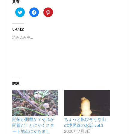
共有:
ク
Facebook
ク
リ
で
リ
ッ
共
ッ
ク
有
ク
し
す
し
て
る
て
いいね:
Twitter
に
Pinterest
で
は
で
読み込み中...
共
ク
共
有
リ
有
(新
ッ
(新
し
ク
し
い
し
い
ウ
て
ウ
ィ
く
ィ
ン
だ
ン
ド
さ
ド
ウ
い
ウ
で
(新
で
開
し
開
き
い
き
関連
ま
ウ
ま
す)
ィ
す)
ン
ド
ウ
で
開
き
ま
す)
開拓か開墾か？それが
ちょっと転びそうな山
問題だ！とにかくスタ
の境界線のお話 vol.1
ート地点に立ちまし
2020年7月3日