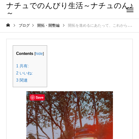
ナチュでのんびり生活～ナチュのん♪
～
ブログ
開拓・開墾編
開拓を進めるにあたって、これからの動きについて vol.1
Contents
[
hide
]
1
共有:
2
いいね:
3
関連
Save